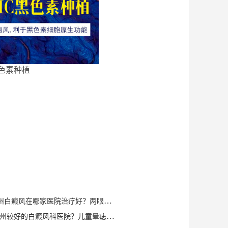
色素种植
健康总榜-泉州白癜风在哪家医院治疗好？两眼角有对称的两块白斑？
[排名热搜]泉州较好的白癜风科医院？儿童晕痣型白斑到底怎么治？