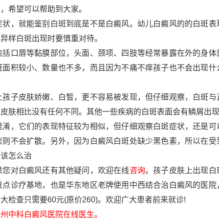
状，希望可以帮助到大家。
，就能鉴别白斑到底是不是白癜风。幼儿白癜风的的白斑表
有异样白斑出现时要慎重对待。
口唇等黏膜部位，头面、颈项、四肢等经常暴露在外的身体
斑面积较小、数量也不多，而且因为不痛不痒孩子也不会出现什
子皮肤娇嫩、白皙，更不容易被发现，但仔细观察，白斑与
常皮肤相比没有任何不同。其他一些疾病的白斑表面会有鳞屑出
，它们的表现特征较为相似，但仔细观察白斑症状，还是可
痣则不会扩散。另外，因为白癜风白斑处缺少黑色素，所以在受
了该怎么治
您对白癜风还有其他疑问，欢迎在线
咨询
。孩子皮肤上出现白
重点诊疗基地，也是华东地区老牌使用中西结合治白癜风的医院
查只需要60元(原价260)。欢迎广大患者前来就诊!
州中科白癜风医院在线医生。