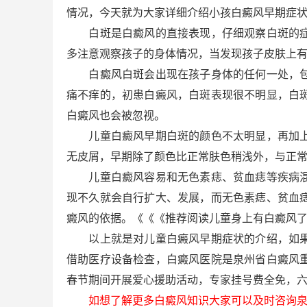
情况，今天就为大家详细介绍小孩白癜风早期症
白斑是白癜风的直接表现，仔细观察白斑的症状
多注意观察孩子的身体情况，当发现孩子皮肤上
白癜风白斑会出现在孩子身体的任何一处，包括
痛不痒的，初患白癜风，白斑表现很不明显，白
白癜风也会被忽视。
儿童白癜风早期白斑的颜色不太明显，再加上孩
无皮屑，早期除了颜色比正常肤色稍浅外，与正
儿童白癜风容易和无色素痣、贫血痣等疾病混淆
现不久就会自行扩大、发展，而无色素痣、贫血
癜风的依据。《《《推荐阅读儿童身上有白癜风
以上就是对儿童白癜风早期症状的介绍，如果
借助医疗设备检查，白癜风医院是泉州省白癜风
春节期间开展爱心援助活动，专家挂号费全免，六大检
如想了解更多白癜风知识大家可以及时咨询泉