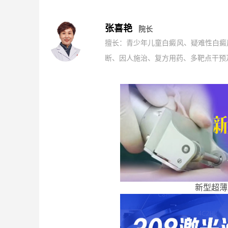
张喜艳
院长
擅长：青少年儿童白癜风、疑难性白癜
断、因人施治、复方用药、多靶点干预及
新型超薄