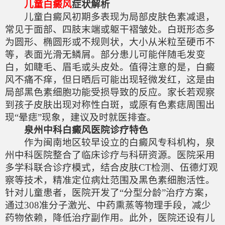
儿童白癜风
症状解析
儿童白癜风初期多表现为局部皮肤色素减退，
常见于面部、四肢末端或躯干褶皱处。白斑形态多
为圆形、椭圆形或不规则状，大小从米粒至硬币不
等，表面光滑无鳞屑。部分患儿可能伴随毛发变
白，如睫毛、眉毛或头皮处。值得注意的是，白癜
风不痛不痒，但日晒后可能出现轻微发红，这是由
局部黑色素细胞功能受损导致的反应。家长若观察
到孩子皮肤出现对称性白斑，或原有色素痣周围出
现“晕痣”现象，建议及时就医排查。
泉州中科白癜风医院诊疗特色
作为闽南地区较早设立的白癜风专科机构，泉
州中科医院整合了临床诊疗与科研资源。医院采用
多学科联合诊疗模式，结合皮肤CT检测、伍德灯观
察等技术，精准定位病灶范围及黑色素细胞活性。
针对儿童患者，医院开发了“分型分龄”治疗方案，
通过308准分子激光、中药熏蒸等物理手段，减少
药物依赖，降低治疗副作用。此外，医院还设有儿