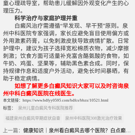
童心理疏导室，帮助患儿缓解因外观变化产生的心
理压力。
科学治疗与家庭护理并重
白癜风治疗需遵循“早发现、早干预”原则。泉
州中科医院专家强调，家长应避免盲目使用偏方或
外用激素药膏，以免刺激皮肤导致病情扩散。日常
护理中，建议为孩子选择宽松棉质衣物，减少摩擦
刺激；饮食方面可适量补充富含酪氨酸的食物，如
牛奶、鸡蛋、坚果等，辅助黑色素合成。同时，保
持规律作息和适度户外活动，避免长时间暴晒，有
助于稳定病情。
如想了解更多白癫风知识大家可以及时咨询泉
州中科白癜风医院在线医生。
本文链接：https://www.bdfyy0595.com/bdfcs/bbzx/10521.html
标签：
泉州儿童白癜风专科医院推荐
福建泉州白癜风早期症状自查
泉州中科医院308激光治疗效果
上一篇：
健康知识｜泉州看白癜风去哪个医院？白点癫风早期可以自愈？