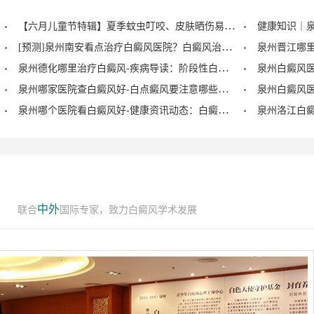
【六月儿童节特辑】夏季蚊虫叮咬、皮肤晒伤易成白斑“催化剂”，泉州中科：儿童白癜风暑期护理记住三个要点！
[预测]泉州南安看点治疗白癜风医院？白癜风治疗后泛红是怎么回事？
泉州德化哪里治疗白癜风-疾病导读：阶段性白癜风的症状？
泉州哪家医院查白癜风好-白点癜风要注意哪些饮食禁忌？
泉州哪个医院看白癜风好-健康资讯动态：白癜风的症状早期图片？
中外
联合
国际专家，致力白癜风学术发展