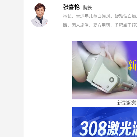
张喜艳
院长
擅长：青少年儿童白癜风、疑难性白癜
断、因人施治、复方用药、多靶点干预及
新型超薄