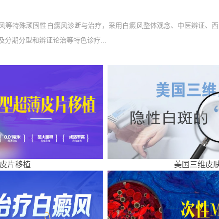
风等特殊顽固性白癜风诊断与治疗，采用白癜风整体观念、中医辨证、西
分期分型和辨证论治等特色诊疗...
皮片移植
美国三维皮肤