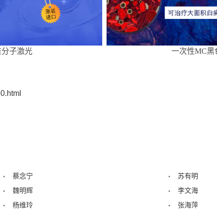
准分子激光
一次性MC黑
0.html
蔡念宁
苏有明
魏明辉
李文海
杨维玲
张海萍