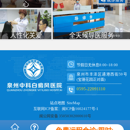
心
人性化关爱
全天候导医服务
节假日无休息8:00~18:00
泉州市丰泽区通港西街59号
(宝珊花园正对面)
0595-22091110
站点地图
SiteMap
互联网ICP备案：闽ICP备16024177号-1
闽公网安备 35050302000610号