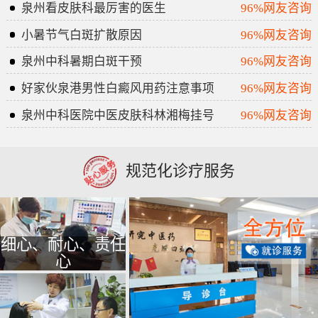
泉州看皮肤科最厉害的医生
96%网友咨询
小暑节气白斑扩散原因
96%网友咨询
泉州中科暑期白斑干预
96%网友咨询
好家伙泉港男性白癜风用药注意事项
96%网友咨询
泉州中科医院中医皮肤科林湘梅挂号
96%网友咨询
规范化诊疗服务
细心、耐心、责任
心