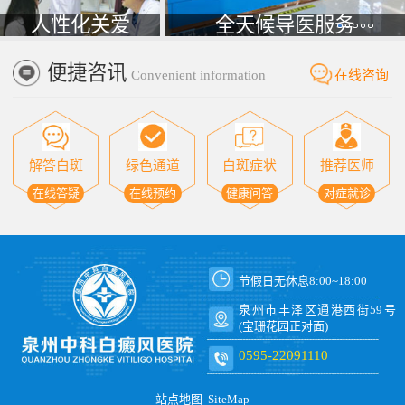
人性化关爱
全天候导医服务
便捷咨讯
Convenient information
在线咨询
解答白斑
绿色通道
白斑症状
推荐医师
在线答疑
在线预约
健康问答
对症就诊
节假日无休息8:00~18:00
泉州市丰泽区通港西街59号
(宝珊花园正对面)
0595-22091110
站点地图
SiteMap