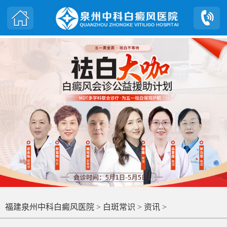
福建泉州中科白癜风医院
>
白斑常识
>
资讯
>