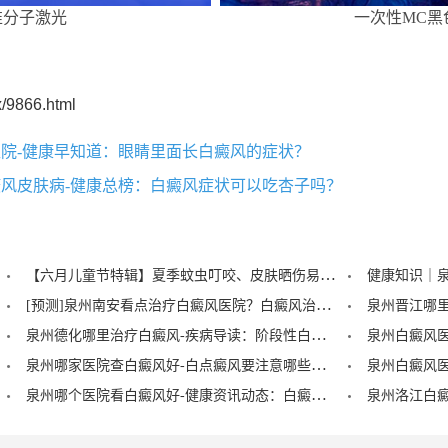
准分子激光
一次性MC黑
/9866.html
院-健康早知道：眼睛里面长白癜风的症状？
风皮肤病-健康总榜：白癜风症状可以吃杏子吗？
【六月儿童节特辑】夏季蚊虫叮咬、皮肤晒伤易成白斑“催化剂”，泉州中科：儿童白癜风暑期护理记住三个要点！
[预测]泉州南安看点治疗白癜风医院？白癜风治疗后泛红是怎么回事？
泉州德化哪里治疗白癜风-疾病导读：阶段性白癜风的症状？
泉州哪家医院查白癜风好-白点癜风要注意哪些饮食禁忌？
泉州哪个医院看白癜风好-健康资讯动态：白癜风的症状早期图片？