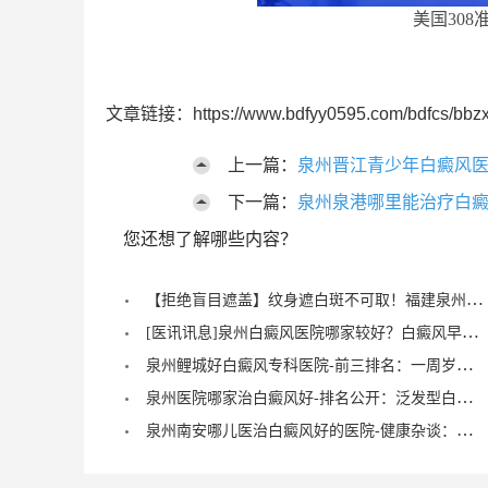
美国308
文章链接：https://www.bdfyy0595.com/bdfcs/bbzx
上一篇：
泉州晋江青少年白癜风医
下一篇：
泉州泉港哪里能治疗白癜
您还想了解哪些内容？
【拒绝盲目遮盖】纹身遮白斑不可取！福建泉州中科白癜风医院倡导科学诊疗，从根源唤醒黑色素
[医讯讯息]泉州白癜风医院哪家较好？白癜风早期症状能治愈？
泉州鲤城好白癜风专科医院-前三排名：一周岁宝宝有白癜风症状？
泉州医院哪家治白癜风好-排名公开：泛发型白癜风怎么治疗才正确？
泉州南安哪儿医治白癜风好的医院-健康杂谈：治疗儿童脚部白癜风要注重什么？