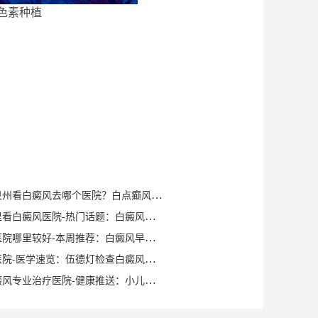
色素种植
健康知识｜泉州看白癜风去哪个医院？白点癫风早期可以自愈？
泉州晋江哪里看白癜风医院-热门话题：白癜风症状有哪些？
泉州白癜风医院哪里较好-本周推荐：白癜风早期症状如何确诊？
泉州白癜风医院-医学速览：伍德灯检查白癜风症状？
泉州洛江白癜风专业治疗医院-健康推送：小儿脸上有白斑是什么原因？