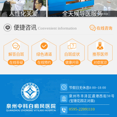
人性化关爱
全天候导医服务
便捷咨讯
Convenient information
在线咨询
解答白斑
绿色通道
白斑症状
推荐医师
在线答疑
在线预约
健康问答
对症就诊
节假日无休息8:00~18:00
泉州市丰泽区通港西街59号
(宝珊花园正对面)
0595-22091110