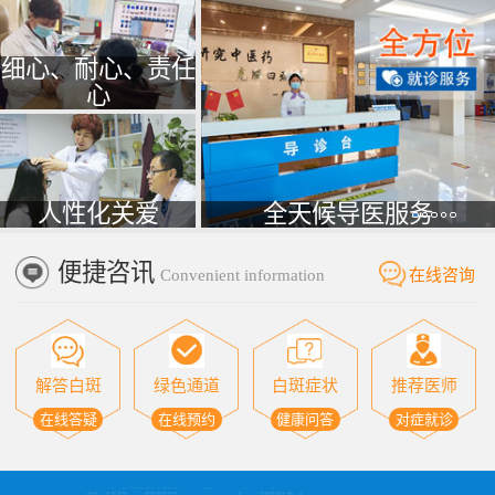
细心、耐心、责任
心
人性化关爱
全天候导医服务
便捷咨讯
Convenient information
在线咨询
解答白斑
绿色通道
白斑症状
推荐医师
在线答疑
在线预约
健康问答
对症就诊