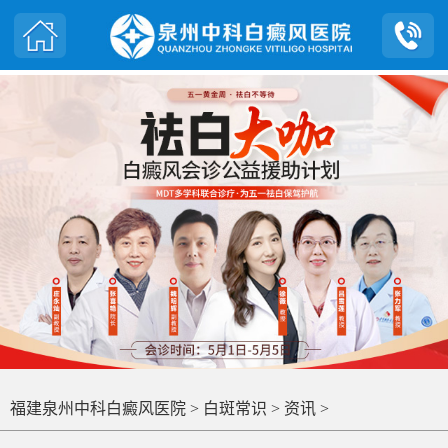
福建泉州中科白癜风医院
>
白斑常识
>
资讯
>