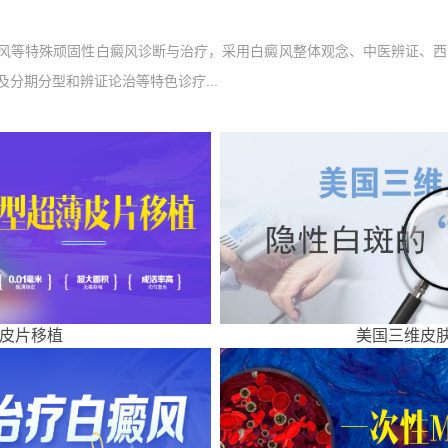
风等特殊顽固性白癜风诊断与治疗，采用白癜风整体观念、中医辨证、西
分期分型和辨证论治等特色诊疗...
皮片移植
美国三维皮肤