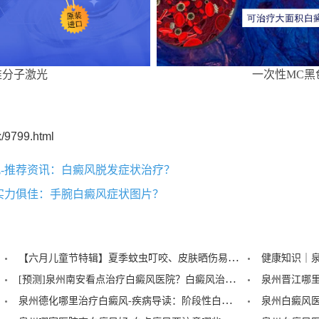
准分子激光
一次性MC黑
/9799.html
-推荐资讯：白癜风脱发症状治疗？
实力俱佳：手腕白癜风症状图片？
【六月儿童节特辑】夏季蚊虫叮咬、皮肤晒伤易成白斑“催化剂”，泉州中科：儿童白癜风暑期护理记住三个要点！
[预测]泉州南安看点治疗白癜风医院？白癜风治疗后泛红是怎么回事？
泉州德化哪里治疗白癜风-疾病导读：阶段性白癜风的症状？