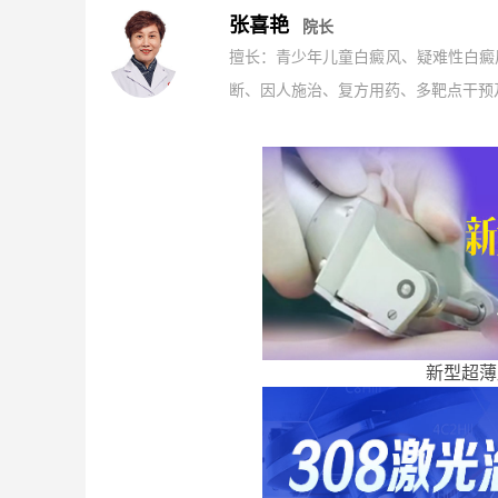
张喜艳
院长
擅长：青少年儿童白癜风、疑难性白癜
断、因人施治、复方用药、多靶点干预及
新型超薄