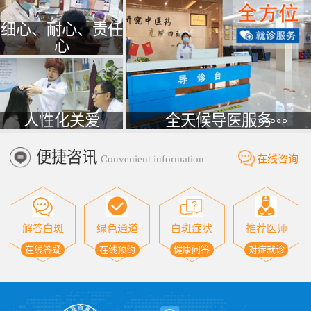
细心、耐心、责任
心
人性化关爱
全天候导医服务
便捷咨讯
Convenient information
在线咨询
解答白斑
绿色通道
白斑症状
推荐医师
在线答疑
在线预约
健康问答
对症就诊