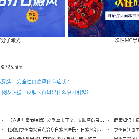
准分子激光
一次性MC黑
/9725.html
点聚焦：完全性白癜风什么症状？
-网友热搜：皮肤长白斑是什么原因引起？
【六月儿童节特辑】夏季蚊虫叮咬、皮肤晒伤易成白斑“催化剂”，泉州中科：儿童白癜风暑期护理记住三个要点！
[预测]泉州南安看点治疗白癜风医院？白癜风治疗后泛红是怎么回事？
泉州德化哪里治疗白癜风-疾病导读：阶段性白癜风的症状？