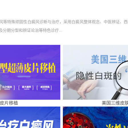
风等特殊顽固性白癜风诊断与治疗，采用白癜风整体观念、中医辨证、西
分期分型和辨证论治等特色诊疗...
皮片移植
美国三维皮肤