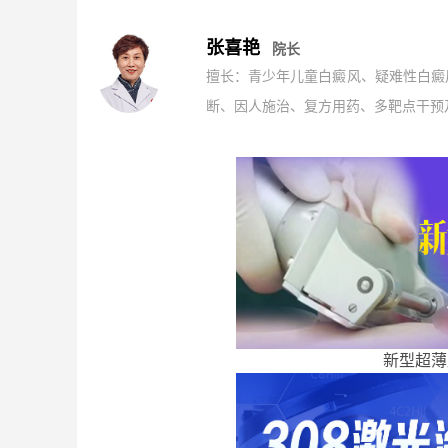
张喜艳
院长
擅长：青少年儿童白癜风、疑难性白癜
断、因人施治、复方用药、多靶点干预及
新型超薄