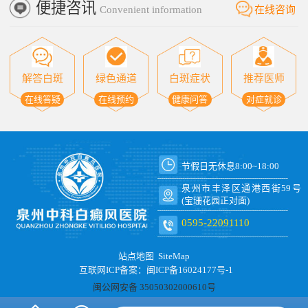
便捷咨讯
Convenient information
在线咨询
解答白斑
绿色通道
白斑症状
推荐医师
在线答疑
在线预约
健康问答
对症就诊
节假日无休息8:00~18:00
泉州市丰泽区通港西街59号
(宝珊花园正对面)
0595-22091110
站点地图
SiteMap
互联网ICP备案：闽ICP备16024177号-1
闽公网安备 35050302000610号