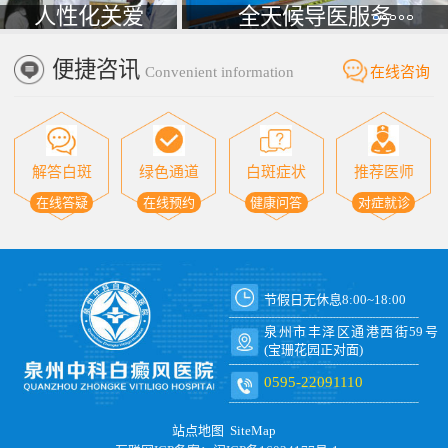
人性化关爱
全天候导医服务
便捷咨讯
Convenient information
在线咨询
解答白斑
绿色通道
白斑症状
推荐医师
在线答疑
在线预约
健康问答
对症就诊
节假日无休息8:00~18:00
泉州市丰泽区通港西街59号
(宝珊花园正对面)
0595-22091110
站点地图
SiteMap