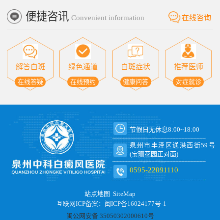
便捷咨讯
Convenient information
在线咨询
解答白斑
绿色通道
白斑症状
推荐医师
在线答疑
在线预约
健康问答
对症就诊
节假日无休息8:00~18:00
泉州市丰泽区通港西街59号
(宝珊花园正对面)
0595-22091110
站点地图
SiteMap
互联网ICP备案：闽ICP备16024177号-1
闽公网安备 35050302000610号