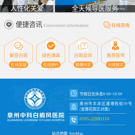
人性化关爱
全天候导医服务
便捷咨讯
Convenient information
在线咨询
解答白斑
绿色通道
白斑症状
推荐医师
在线答疑
在线预约
健康问答
对症就诊
节假日无休息8:00~18:00
泉州市丰泽区通港西街59号
(宝珊花园正对面)
0595-22091110
站点地图
SiteMap