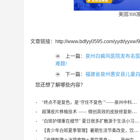
美国308
文章链接：http://www.bdfyy0595.com/yydt/yyxw/9
上一篇：
泉州白癜风医院发布名医
难题!
下一篇：
福建省泉州惠安县儿童白
您还想了解哪些内容？
“终点不是复色，是‘守住不复色’”——泉州中科全周期管理：复色之后的稳定度才是关键
超薄皮片移植技术 —— 微创高效的皮肤修复新方案
“白斑护理重在细节” 夏日很多扩散源于生活小习惯，泉州中科白癜风医院盘点容易被忽视的白斑护理误区
【青少年白斑夏季管理】暑期生活节奏改变，饮食作息易失控，泉州中科白癜风医院浅谈青少年白斑夏日管理
「辛辣刺激＋冰镇食物＋暴饮暴食」——泉州中科：这三样是夏季白斑的“饮食雷区”