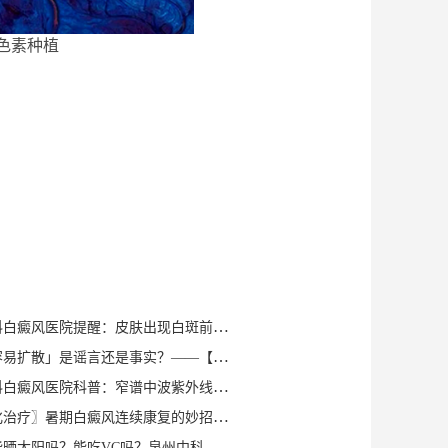
色素种植
福建泉州中科白癜风医院提醒：皮肤出现白斑前，这5个生活诱因您注意到了吗？
「白斑夏季容易扩散」是谣言还是事实？——【泉州中科医院】科学解读夏季白斑变化规律
福建泉州中科白癜风医院科普：窄谱中波紫外线光疗在白癜风辅助治疗中的应用
〖告别碎片化治疗〗暑期白癜风连续康复的妙招：泉州中科倡导“封育养息”体系
白癜风患者能晒太阳吗？能吃VC吗？泉州中科发布饮食起居“三宜三忌”