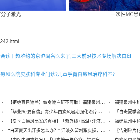
准分子激光
一次性MC黑
242.html
会诊丨超难约的京沪闽名医来了,三大前沿技术专场解决白斑
癜风医院皮肤科专业门诊?儿童手臂白癜风治疗科室?
【拒绝盲目遮盖】纹身遮白斑不可取！福建泉州中科白癜风医院倡导科学诊疗，从根源唤醒黑色素
「毕业照·要自信」青少年白癜风暑期强化治疗——福建泉州中科白癜风医院专业护航
【夏季白癜风高发的真相】「紫外线+高温+汗液刺激」——泉州中科医院教你科学应对
“白斑夏天出汗多怎么办？” 汗液久留刺激皮损，泉州中科白癜风医院告知白癜风人群出汗后正确处理方式
【中医内调抗复发】「固本培元稳免疫」福建泉州中科白癜风医院从根源守护肌肤！