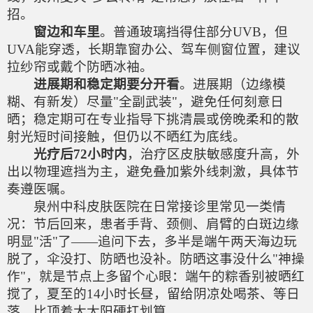
招。
窗边和车里
。普通玻璃挡得住部分UVB，但
UVA能穿透，长期靠窗办公、驾车侧窗位置，建议
拉纱帘或戴个防晒冰袖。
进展期和稳定期要分开看
。进展期（边缘模
糊、有新发）尽量"全副武装"，避免任何刻意日
晒；稳定期可在专业指导下挑清晨或傍晚柔和的散
射光短时间接触，但仍以不晒红为底线。
光疗后72小时内
，治疗区皮肤敏感度升高，外
出以物理遮挡为主，避免叠加紫外线刺激，具体节
奏遵医嘱。
泉州中科皮肤医院在日常接诊里常见一类情
况：节后回来，患者手背、颈侧、肩臂的白斑边缘
明显"活"了——追问下去，多半是端午两天海边玩
脱了，伞没打、防晒也没补。防晒这事没什么"神操
作"，就是节点上多留个心眼：端午的粽香别被晒红
搅了，夏至的14小时长昼，留给阴凉处喝茶、等日
落，比顶着大太阳硬扛划算。