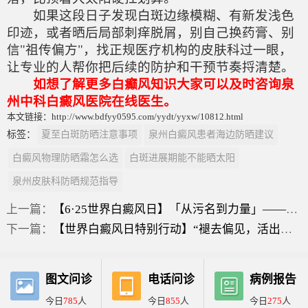
如果这段日子发现白斑边缘模糊、有新发浅色
印迹，或者晒后局部刺痒脱屑，别自己换药膏、别
信"祖传偏方"，找正规医疗机构的皮肤科过一眼，
让专业的人帮你把后续的防护和干预节奏捋清楚。
如想了解更多白癫风知识大家可以及时咨询泉
州中科白癜风医院在线医生。
本文链接：http://www.bdfyy0595.com/yydt/yyxw/10812.html
标签：
夏至白斑防晒注意事项
泉州白癜风患者海边防晒建议
白癜风物理防晒霜怎么选
白斑进展期能不能晒太阳
泉州皮肤科防晒规范指导
上一篇：
【6·25世界白癜风日】「从污名到力量」——泉州中科：科学认知白斑，消除偏见与歧视
下一篇：
【世界白癜风日特别行动】“褪去偏见，活出力量”——泉州中科邀您并肩同行，科学管理白斑
图文问诊
电话问诊
病例报告
今日
785
人
今日
855
人
今日
275
人