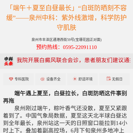
「端午＋夏至白昼最长」“白斑防晒刻不容
缓”——泉州中科：紫外线激增，科学防护
守肌肤
泉州市丰泽区通港西街59号(宝珊花园正对面)
预约热线：0595-22091110
我院开展白癜风联合会诊，患者朋友们建议通
专科医院
设备齐全
舒适环境
无假日
端午遇上夏至，白昼拉长，白斑防晒这件事别
再拖
泉州刚过端午，粽叶香气还没散，夏至又紧跟
着到了。中国气象局数据，夏至这天北半球白昼达
到全年最长，泉州站这一天的日照窗口能拉到14小
时上下。叠加着副高控场，6月下旬泉州多地冲上