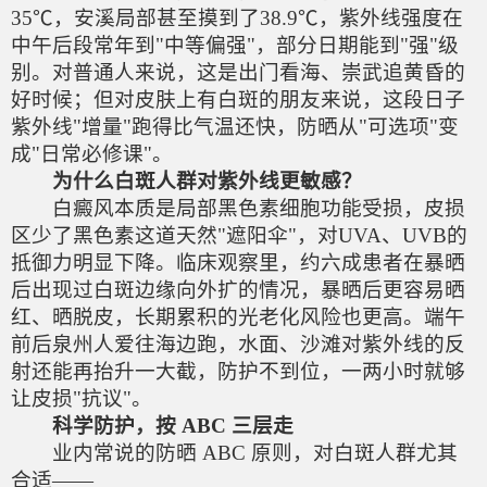
35℃，安溪局部甚至摸到了38.9℃，紫外线强度在
中午后段常年到"中等偏强"，部分日期能到"强"级
别。对普通人来说，这是出门看海、崇武追黄昏的
好时候；但对皮肤上有白斑的朋友来说，这段日子
紫外线"增量"跑得比气温还快，防晒从"可选项"变
成"日常必修课"。
为什么白斑人群对紫外线更敏感？
白癜风本质是局部黑色素细胞功能受损，皮损
区少了黑色素这道天然"遮阳伞"，对UVA、UVB的
抵御力明显下降。临床观察里，约六成患者在暴晒
后出现过白斑边缘向外扩的情况，暴晒后更容易晒
红、晒脱皮，长期累积的光老化风险也更高。端午
前后泉州人爱往海边跑，水面、沙滩对紫外线的反
射还能再抬升一大截，防护不到位，一两小时就够
让皮损"抗议"。
科学防护，按 ABC 三层走
业内常说的防晒 ABC 原则，对白斑人群尤其
合适——