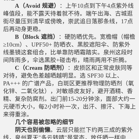
A（Avoid 规避）
：上午10点到下午4点紫外线
峰值段，能不露天待着就不待。端午出海、古城逛
街尽量压到清早或傍晚，崇武追日落那条线，17点
后再动身更稳。
B（Block 遮挡）
：硬防晒优先。宽檐帽（帽檐
≥10cm）、UPF50+ 防晒衣、黑胶遮阳伞、防紫外
线墨镜这套组合，比单靠防晒霜踏实。泉州这段时
间阵雨多，伞选黑胶+碰击布，晴雨两用不折腾。
C（Cream 防晒剂）
：皮损区和正常皮肤同等
对待，避免色差越晒越明显。选 SPF30 以上、
PA+++ 的广谱产品，白斑区更推荐物理防晒剂（氧
化锌、二氧化钛），对敏感皮友好，避开酒精、香
精、复杂防腐剂。出门前15-20分钟涂，面部大约一
元硬币大小，每2小时补一次，出汗、擦汗、下海上
来得重涂。
几个容易被忽略的细节
阴天也别偷懒
。云层只能拦下约两三成的紫外
线，泉州夏天"多云转晴"是常态，放任晒一样中