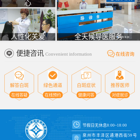
心
人性化关爱
全天候导医服务
便捷咨讯
Convenient information
在线咨询
解答白斑
绿色通道
白斑症状
推荐医师
在线答疑
在线预约
健康问答
对症就诊
节假日无休息8:00~18:00
泉州市丰泽区通港西街59号