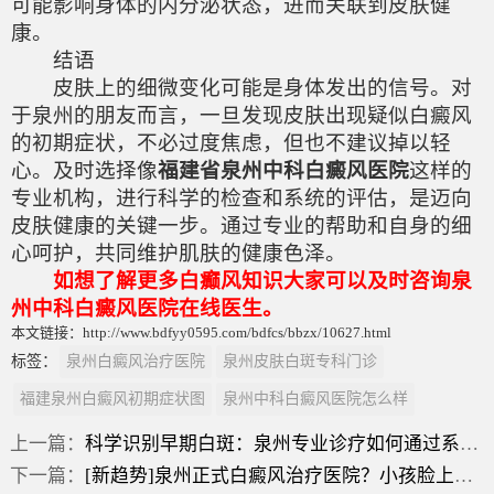
可能影响身体的内分泌状态，进而关联到皮肤健
康。
结语
皮肤上的细微变化可能是身体发出的信号。对
于泉州的朋友而言，一旦发现皮肤出现疑似白癜风
的初期症状，不必过度焦虑，但也不建议掉以轻
心。及时选择像
福建省泉州中科白癜风医院
这样的
专业机构，进行科学的检查和系统的评估，是迈向
皮肤健康的关键一步。通过专业的帮助和自身的细
心呵护，共同维护肌肤的健康色泽。
如想了解更多白癫风知识大家可以及时咨询泉
州中科白癜风医院在线医生。
本文链接：http://www.bdfyy0595.com/bdfcs/bbzx/10627.html
标签：
泉州白癜风治疗医院
泉州皮肤白斑专科门诊
福建泉州白癜风初期症状图
泉州中科白癜风医院怎么样
上一篇：
科学识别早期白斑：泉州专业诊疗如何通过系统评估制定干预方案
下一篇：
[新趋势]泉州正式白癜风治疗医院？小孩脸上白斑摸上去粗糙？