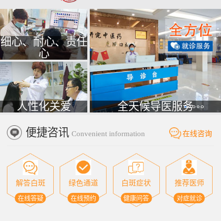
细心、耐心、责任
心
人性化关爱
全天候导医服务
便捷咨讯
Convenient information
在线咨询
解答白斑
绿色通道
白斑症状
推荐医师
在线答疑
在线预约
健康问答
对症就诊