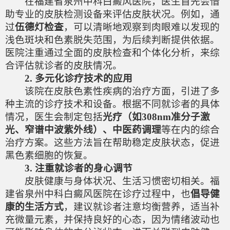
在福建省泉州中科白癜风医院，医生首先会借
助专业的皮肤检测设备来评估皮肤状况。例如，通
过
伍德灯检查
，可以清晰地观察到肉眼难以发现的
浅色斑块和色素脱失范围，为后续判断提供依据。
医院注重通过全面的皮肤检查和个体化分析，来综
合评估就诊者的皮肤情况。
2. 多元化诊疗技术的应用
该院在皮肤色素性疾病的治疗方面，引进了多
种主流的诊疗技术和设备。根据不同就诊者的具体
情况，医生会制定包括
光疗（如308nm准分子激
光、窄谱中波紫外线）、中医药调理
等在内的综合
治疗方案。这些方法旨在帮助稳定皮肤状态，促进
黑色素细胞的恢复。
3. 注重就诊者的身心调节
皮肤健康与身体状况、生活习惯密切相关。福
建省泉州中科白癜风医院在诊疗过程中，也
倡导健
康的生活方式
，建议就诊者注意均衡营养，适当补
充微量元素，并保持良好的心态，因为情绪波动也