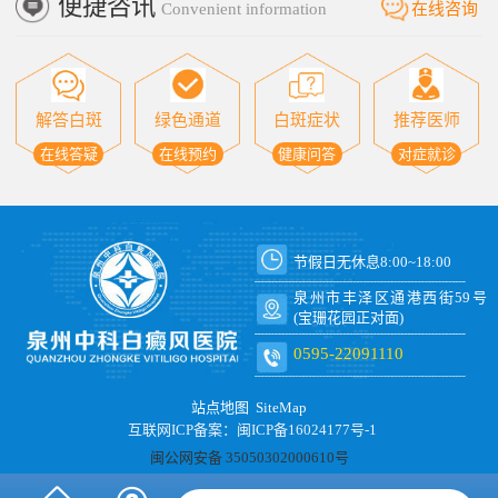
便捷咨讯
Convenient information
在线咨询
解答白斑
绿色通道
白斑症状
推荐医师
在线答疑
在线预约
健康问答
对症就诊
节假日无休息8:00~18:00
泉州市丰泽区通港西街59号
(宝珊花园正对面)
0595-22091110
站点地图
SiteMap
互联网ICP备案：闽ICP备16024177号-1
闽公网安备 35050302000610号