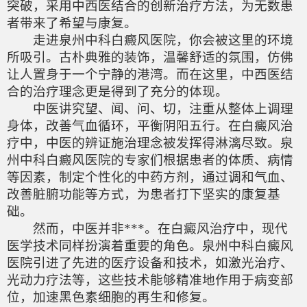
突破，采用中西医结合的创新治疗方法，为无数患
者带来了希望与康复。
走进泉州中科白癜风医院，你会被这里的环境
所吸引。古朴典雅的装饰，温馨舒适的氛围，仿佛
让人置身于一个宁静的港湾。而在这里，中西医结
合的治疗理念更是得到了充分的体现。
中医讲究望、闻、问、切，注重从整体上调理
身体，改善气血循环，平衡阴阳五行。在白癜风治
疗中，中医的辨证施治理念被发挥得淋漓尽致。泉
州中科白癜风医院的专家们根据患者的体质、病情
等因素，制定个性化的中药方剂，通过调和气血、
改善脏腑功能等方式，为患者打下坚实的康复基
础。
然而，中医并非***。在白癜风治疗中，现代
医学技术同样扮演着重要的角色。泉州中科白癜风
医院引进了先进的医疗设备和技术，如激光治疗、
光动力疗法等，这些技术能够精准地作用于病变部
位，加速黑色素细胞的再生和修复。