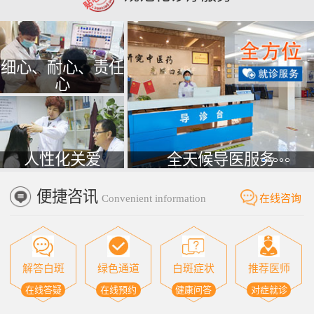
细心、耐心、责任
心
人性化关爱
全天候导医服务
便捷咨讯
Convenient information
在线咨询
解答白斑
绿色通道
白斑症状
推荐医师
在线答疑
在线预约
健康问答
对症就诊