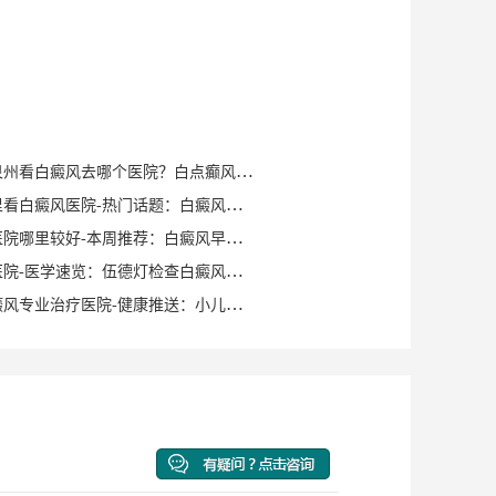
健康知识｜泉州看白癜风去哪个医院？白点癫风早期可以自愈？
泉州晋江哪里看白癜风医院-热门话题：白癜风症状有哪些？
泉州白癜风医院哪里较好-本周推荐：白癜风早期症状如何确诊？
泉州白癜风医院-医学速览：伍德灯检查白癜风症状？
泉州洛江白癜风专业治疗医院-健康推送：小儿脸上有白斑是什么原因？