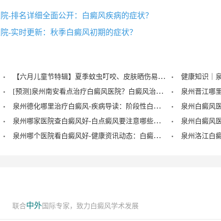
院-排名详细全面公开：白癜风疾病的症状？
院-实时更新：秋季白癜风初期的症状？
【六月儿童节特辑】夏季蚊虫叮咬、皮肤晒伤易成白斑“催化剂”，泉州中科：儿童白癜风暑期护理记住三个要点！
[预测]泉州南安看点治疗白癜风医院？白癜风治疗后泛红是怎么回事？
泉州德化哪里治疗白癜风-疾病导读：阶段性白癜风的症状？
泉州哪家医院查白癜风好-白点癜风要注意哪些饮食禁忌？
泉州哪个医院看白癜风好-健康资讯动态：白癜风的症状早期图片？
中外
联合
国际专家，致力白癜风学术发展