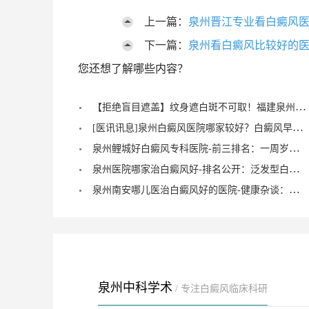
上一篇：
泉州晋江专业看白癜风医
下一篇：
泉州看白癜风比较好的医
您还想了解哪些内容？
【拒绝盲目遮盖】纹身遮白斑不可取！福建泉州中科白癜风医院倡导科学诊疗，从根源唤醒黑色素
[医讯讯息]泉州白癜风医院哪家较好？白癜风早期症状能治愈？
泉州鲤城好白癜风专科医院-前三排名：一周岁宝宝有白癜风症状？
泉州医院哪家治白癜风好-排名公开：泛发型白癜风怎么治疗才正确？
泉州南安哪儿医治白癜风好的医院-健康杂谈：治疗儿童脚部白癜风要注重什么？
泉州中科学术
/ 专注白癜风临床科研