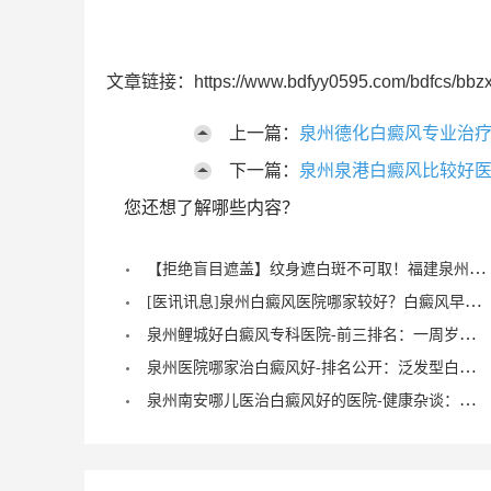
文章链接：https://www.bdfyy0595.com/bdfcs/bbzx
上一篇：
泉州德化白癜风专业治疗
下一篇：
泉州泉港白癜风比较好医
您还想了解哪些内容？
【拒绝盲目遮盖】纹身遮白斑不可取！福建泉州中科白癜风医院倡导科学诊疗，从根源唤醒黑色素
[医讯讯息]泉州白癜风医院哪家较好？白癜风早期症状能治愈？
泉州鲤城好白癜风专科医院-前三排名：一周岁宝宝有白癜风症状？
泉州医院哪家治白癜风好-排名公开：泛发型白癜风怎么治疗才正确？
泉州南安哪儿医治白癜风好的医院-健康杂谈：治疗儿童脚部白癜风要注重什么？