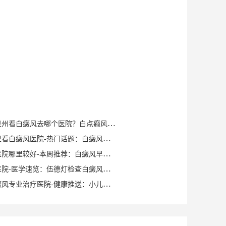
健康知识｜泉州看白癜风去哪个医院？白点癫风早期可以自愈？
泉州晋江哪里看白癜风医院-热门话题：白癜风症状有哪些？
泉州白癜风医院哪里较好-本周推荐：白癜风早期症状如何确诊？
泉州白癜风医院-医学速览：伍德灯检查白癜风症状？
泉州洛江白癜风专业治疗医院-健康推送：小儿脸上有白斑是什么原因？