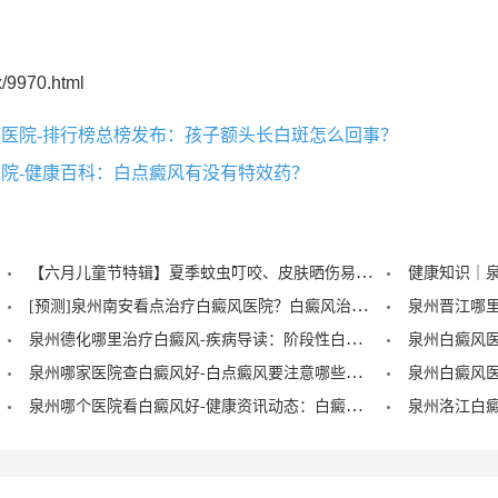
/9970.html
医院-排行榜总榜发布：孩子额头长白斑怎么回事？
院-健康百科：白点癜风有没有特效药？
【六月儿童节特辑】夏季蚊虫叮咬、皮肤晒伤易成白斑“催化剂”，泉州中科：儿童白癜风暑期护理记住三个要点！
[预测]泉州南安看点治疗白癜风医院？白癜风治疗后泛红是怎么回事？
泉州德化哪里治疗白癜风-疾病导读：阶段性白癜风的症状？
泉州哪家医院查白癜风好-白点癜风要注意哪些饮食禁忌？
泉州哪个医院看白癜风好-健康资讯动态：白癜风的症状早期图片？