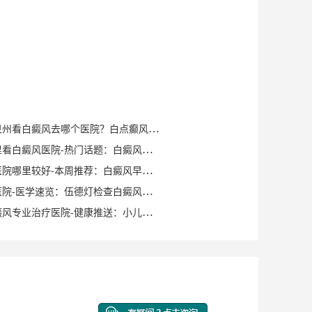
健康知识｜泉州看白癜风去哪个医院？白点癫风早期可以自愈？
泉州晋江哪里看白癜风医院-热门话题：白癜风症状有哪些？
泉州白癜风医院哪里较好-本周推荐：白癜风早期症状如何确诊？
泉州白癜风医院-医学速览：伍德灯检查白癜风症状？
泉州洛江白癜风专业治疗医院-健康推送：小儿脸上有白斑是什么原因？