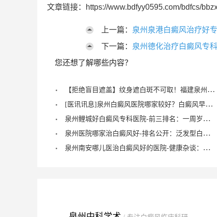
文章链接：https://www.bdfyy0595.com/bdfcs/bbzx
上一篇：
泉州泉港白癜风治疗好专
下一篇：
泉州德化治疗白癜风专科
您还想了解哪些内容？
【拒绝盲目遮盖】纹身遮白斑不可取！福建泉州中科白癜风医院倡导科学诊疗，从根源唤醒黑色素
[医讯讯息]泉州白癜风医院哪家较好？白癜风早期症状能治愈？
泉州鲤城好白癜风专科医院-前三排名：一周岁宝宝有白癜风症状？
泉州医院哪家治白癜风好-排名公开：泛发型白癜风怎么治疗才正确？
泉州南安哪儿医治白癜风好的医院-健康杂谈：治疗儿童脚部白癜风要注重什么？
泉州中科学术