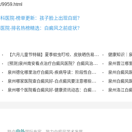
/9959.html
科医院-榜单更新：孩子脸上出现白斑？
医院-排名热榜精选：白癜风之前症状？
【六月儿童节特辑】夏季蚊虫叮咬、皮肤晒伤易成白斑“催化剂”，泉州中科：儿童白癜风暑期护理记住三个要点！
[预测]泉州南安看点治疗白癜风医院？白癜风治疗后泛红是怎么回事？
泉州德化哪里治疗白癜风-疾病导读：阶段性白癜风的症状？
泉州哪家医院查白癜风好-白点癜风要注意哪些饮食禁忌？
泉州哪个医院看白癜风好-健康资讯动态：白癜风的症状早期图片？
中外
联合
国际专家，致力白癜风学术发展