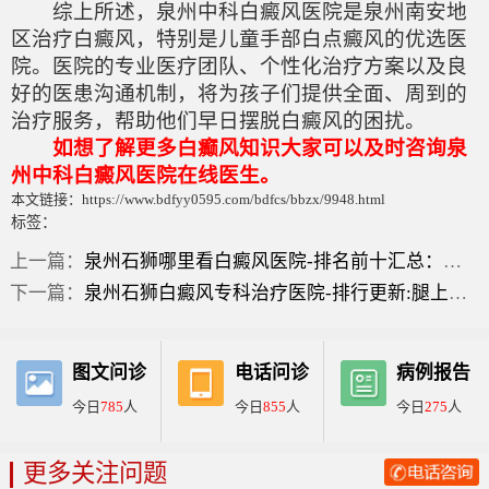
综上所述，泉州中科白癜风医院是泉州南安地
区治疗白癜风，特别是儿童手部白点癜风的优选医
院。医院的专业医疗团队、个性化治疗方案以及良
好的医患沟通机制，将为孩子们提供全面、周到的
治疗服务，帮助他们早日摆脱白癜风的困扰。
如想了解更多白癫风知识大家可以及时咨询泉
州中科白癜风医院在线医生。
本文链接：https://www.bdfyy0595.com/bdfcs/bbzx/9948.html
标签：
上一篇：
泉州石狮哪里看白癜风医院-排名前十汇总：脸上突然发生白点是怎么回事儿？
下一篇：
泉州石狮白癜风专科治疗医院-排行更新:腿上有白斑图片咋回事？
图文问诊
电话问诊
病例报告
今日
785
人
今日
855
人
今日
275
人
更多关注问题