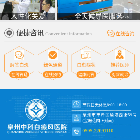
人性化关爱
全天候导医服务
便捷咨讯
Convenient information
在线咨询
解答白斑
绿色通道
白斑症状
推荐医师
在线答疑
在线预约
健康问答
对症就诊
节假日无休息8:00~18:00
泉州市丰泽区通港西街59号
(宝珊花园正对面)
0595-22091110