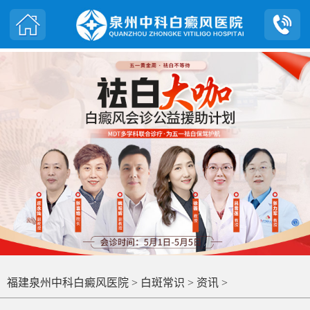
福建泉州中科白癜风医院
>
白斑常识
>
资讯
>