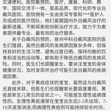
交通便利。医院集预防、医疗、康复、科研、教
学、国际交流于一体，是高品质、现代化的专业白
癜风医院。医院拥有一支由资深专家和***医护人
员组成的医疗团队，他们紧跟国内外白癜风治疗的
最新进展，不断探索和创新治疗方法，致力于为患
者提供最专业、最有效的治疗服务。
关于白癜风的预防，泉州中科白癜风医院的医
生们强调，虽然白癜风的发病原因复杂多样，但保
持良好的生活习惯、避免过度日晒、保持均衡的饮
食和适当的运动等，都有助于降低白癜风的发病风
险。同时，医生们也提醒家长，要关注宝宝的身体
健康状况，及时发现并治疗可能引发白癜风的疾病
或因素。
此外，对于黄疸症状的宝宝，虽然这与白癜风
无直接关联，但医生们也提醒家长要高度重视。黄
疸是新生儿常见的症状之一，可能是生理性或病理
性的。生理性黄疸通常在宝宝出生后2-3天出现，7-
10天逐渐消退;而病理性黄疸则可能持续较长时间，