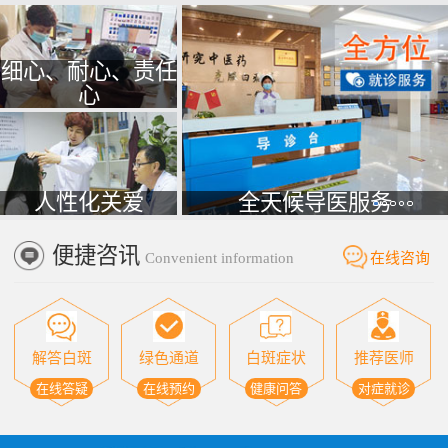
细心、耐心、责任
心
人性化关爱
全天候导医服务
便捷咨讯
Convenient information
在线咨询
解答白斑
绿色通道
白斑症状
推荐医师
在线答疑
在线预约
健康问答
对症就诊