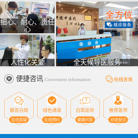
细心、耐心、责任
心
人性化关爱
全天候导医服务
便捷咨讯
Convenient information
在线咨询
解答白斑
绿色通道
白斑症状
推荐医师
在线答疑
在线预约
健康问答
对症就诊