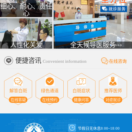
细心、耐心、责任
心
人性化关爱
全天候导医服务
便捷咨讯
Convenient information
在线咨询
解答白斑
绿色通道
白斑症状
推荐医师
在线答疑
在线预约
健康问答
对症就诊
节假日无休息8:00~18:00