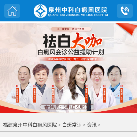
福建泉州中科白癜风医院
>
白斑常识
>
资讯
>