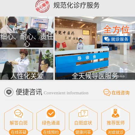
规范化诊疗服务
细心、耐心、责任
心
人性化关爱
全天候导医服务
便捷咨讯
Convenient information
在线咨询
解答白斑
绿色通道
白斑症状
推荐医师
在线答疑
在线预约
健康问答
对症就诊