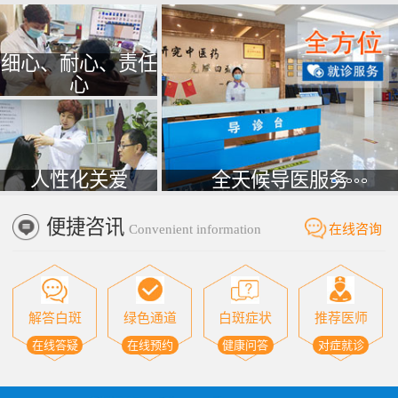
细心、耐心、责任
心
人性化关爱
全天候导医服务
便捷咨讯
Convenient information
在线咨询
解答白斑
绿色通道
白斑症状
推荐医师
在线答疑
在线预约
健康问答
对症就诊