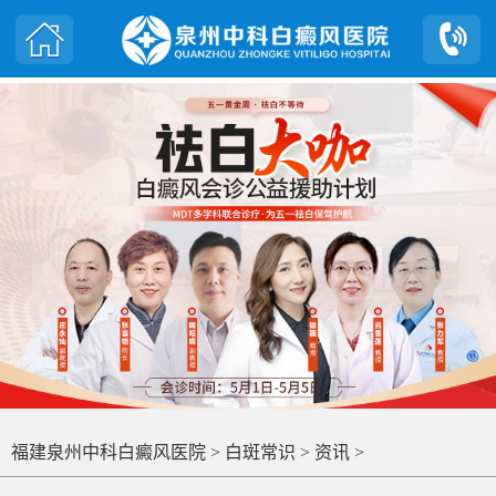
福建泉州中科白癜风医院
>
白斑常识
>
资讯
>