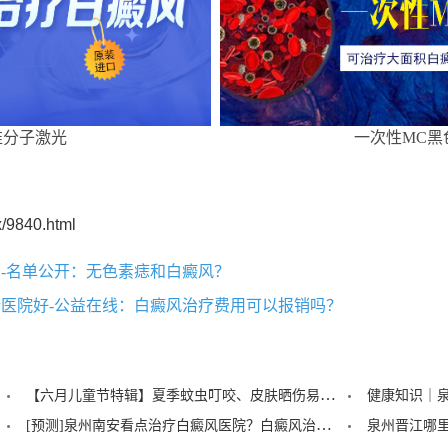
准分子激光
一次性MC黑
/9840.html
-名单公开：无色素痣和白癜风？
医院好-公益在线：白癜风治疗费用可以报销吗？
【六月儿童节特辑】夏季蚊虫叮咬、皮肤晒伤易成白斑“催化剂”，泉州中科：儿童白癜风暑期护理记住三个要点！
[预测]泉州南安看点治疗白癜风医院？白癜风治疗后泛红是怎么回事？