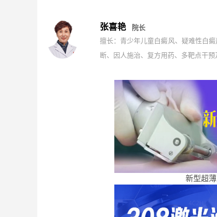
张喜艳
院长
擅长：青少年儿童白癜风、疑难性白癜
断、因人施治、复方用药、多靶点干预及
新型超薄