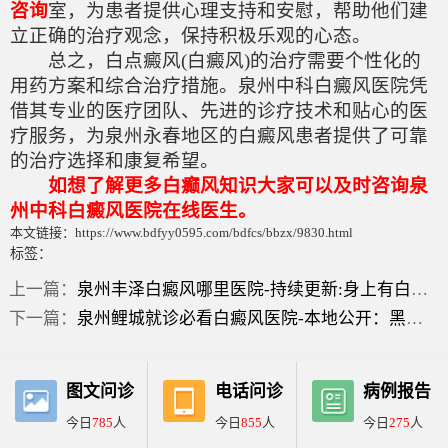
咨询
室，为患者提供心理支持和安慰，帮助他们建
立正确的治疗观念，保持积极乐观的心态。
总之，白点癜风(白癜风)的治疗需要个性化的
用药方案和综合治疗措施。泉州中科白癜风医院凭
借其专业的医疗团队、先进的诊疗技术和贴心的医
疗服务，为泉州永春地区的白癜风患者提供了可靠
的治疗选择和康复希望。
如想了解更多白癫风知识大家可以及时咨询泉
州中科白癜风医院在线医生。
本文链接：https://www.bdfyy0595.com/bdfcs/bbzx/9830.html
标签：
上一篇：
泉州丰泽白癜风哪里医院-持续更新:身上有白色的小块像被咬了一样？
下一篇：
泉州鲤城就诊必看白癜风医院-本地公开：黑色素水果指哪些？
图文问诊
电话问诊
病例报告
今日
785
人
今日
855
人
今日
275
人