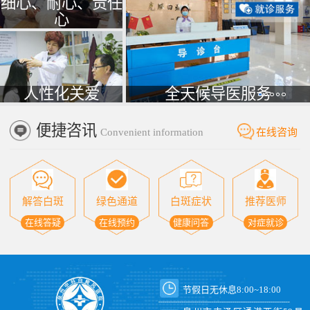
细心、耐心、责任
心
人性化关爱
全天候导医服务
便捷咨讯
Convenient information
在线咨询
解答白斑
绿色通道
白斑症状
推荐医师
在线答疑
在线预约
健康问答
对症就诊
节假日无休息8:00~18:00