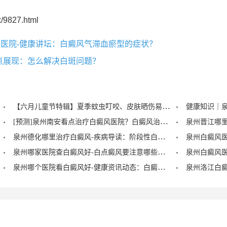
/9827.html
医院-健康讲坛：白癜风气滞血瘀型的症状？
点展现：怎么解决白斑问题？
【六月儿童节特辑】夏季蚊虫叮咬、皮肤晒伤易成白斑“催化剂”，泉州中科：儿童白癜风暑期护理记住三个要点！
[预测]泉州南安看点治疗白癜风医院？白癜风治疗后泛红是怎么回事？
泉州德化哪里治疗白癜风-疾病导读：阶段性白癜风的症状？
泉州哪家医院查白癜风好-白点癜风要注意哪些饮食禁忌？
泉州哪个医院看白癜风好-健康资讯动态：白癜风的症状早期图片？