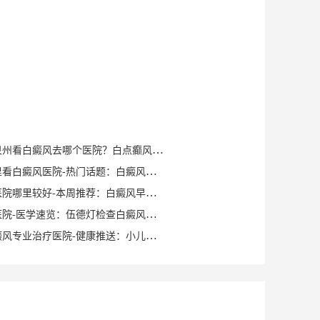
健康知识｜泉州看白癜风去哪个医院？白点癫风早期可以自愈？
泉州晋江哪里看白癜风医院-热门话题：白癜风症状有哪些？
泉州白癜风医院哪里较好-本周推荐：白癜风早期症状如何确诊？
泉州白癜风医院-医学速览：伍德灯检查白癜风症状？
泉州洛江白癜风专业治疗医院-健康推送：小儿脸上有白斑是什么原因？