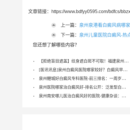
文章链接：https://www.bdfyy0595.com/bdfcs/bbzx
上一篇：
泉州泉港看白癜风病哪家
下一篇：
泉州儿童医院白癜风-热
您还想了解哪些内容？
【拒绝盲目遮盖】纹身遮白斑不可取！福建泉州中科白癜风医院倡导科学诊疗，从根源唤醒黑色素
[医讯讯息]泉州白癜风医院哪家较好？白癜风早期症状能治愈？
泉州鲤城好白癜风专科医院-前三排名：一周岁宝宝有白癜风症状？
泉州医院哪家治白癜风好-排名公开：泛发型白癜风怎么治疗才正确？
泉州南安哪儿医治白癜风好的医院-健康杂谈：治疗儿童脚部白癜风要注重什么？