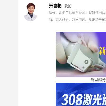
张喜艳
院长
擅长：青少年儿童白癜风、疑难性白癜
断、因人施治、复方用药、多靶点干预及
新型超薄