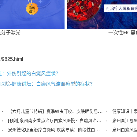
准分子激光
一次性MC黑
/9825.html
佳：外伤引起的白癜风症状？
医院-健康讲坛：白癜风气滞血瘀型的症状？
【六月儿童节特辑】夏季蚊虫叮咬、皮肤晒伤易成白斑“催化剂”，泉州中科：儿童白癜风暑期护理记住三个要点！
[预测]泉州南安看点治疗白癜风医院？白癜风治疗后泛红是怎么回事？
泉州德化哪里治疗白癜风-疾病导读：阶段性白癜风的症状？