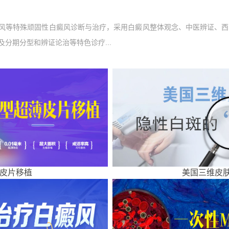
风等特殊顽固性白癜风诊断与治疗，采用白癜风整体观念、中医辨证、西
分期分型和辨证论治等特色诊疗...
皮片移植
美国三维皮肤