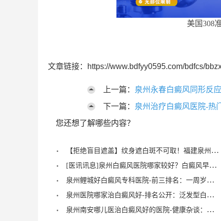
美国308
文章链接：https://www.bdfyy0595.com/bdfcs/bbzx
上一篇：
泉州永春白癜风同形反应
下一篇：
泉州治疗白癜风医院-热
您还想了解哪些内容？
【拒绝盲目遮盖】纹身遮白斑不可取！福建泉州中科白癜风医院倡导科学诊疗，从根源唤醒黑色素
[医讯讯息]泉州白癜风医院哪家较好？白癜风早期症状能治愈？
泉州鲤城好白癜风专科医院-前三排名：一周岁宝宝有白癜风症状？
泉州医院哪家治白癜风好-排名公开：泛发型白癜风怎么治疗才正确？
泉州南安哪儿医治白癜风好的医院-健康杂谈：治疗儿童脚部白癜风要注重什么？