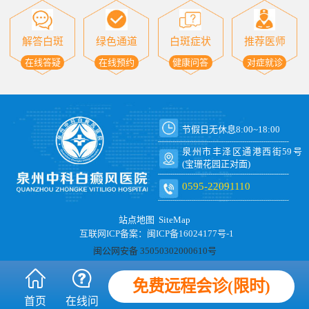
解答白斑
绿色通道
白斑症状
推荐医师
在线答疑
在线预约
健康问答
对症就诊
节假日无休息8:00~18:00
泉州市丰泽区通港西街59号
(宝珊花园正对面)
0595-22091110
站点地图
SiteMap
互联网ICP备案：闽ICP备16024177号-1
闽公网安备 35050302000610号
免费远程会诊(限时)
首页
在线问