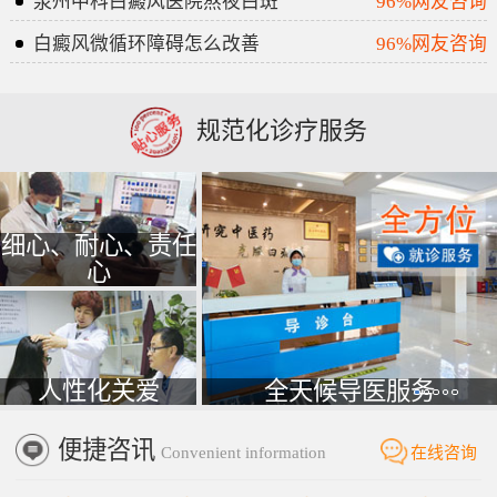
泉州中科白癜风医院熬夜白斑
96%网友咨询
白癜风微循环障碍怎么改善
96%网友咨询
规范化诊疗服务
细心、耐心、责任
心
人性化关爱
全天候导医服务
便捷咨讯
Convenient information
在线咨询