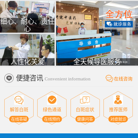
细心、耐心、责任
心
人性化关爱
全天候导医服务
便捷咨讯
Convenient information
在线咨询
解答白斑
绿色通道
白斑症状
推荐医师
在线答疑
在线预约
健康问答
对症就诊