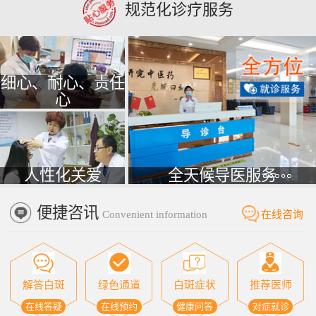
规范化诊疗服务
细心、耐心、责任
心
人性化关爱
全天候导医服务
便捷咨讯
Convenient information
在线咨询
解答白斑
绿色通道
白斑症状
推荐医师
在线答疑
在线预约
健康问答
对症就诊