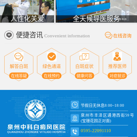
人性化关爱
全天候导医服务
便捷咨讯
Convenient information
在线咨询
解答白斑
绿色通道
白斑症状
推荐医师
在线答疑
在线预约
健康问答
对症就诊
节假日无休息8:00~18:00
泉州市丰泽区通港西街59号
(宝珊花园正对面)
0595-22091110