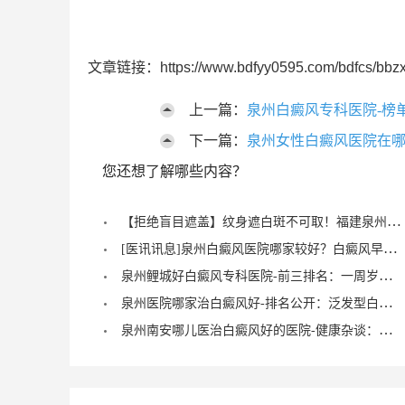
文章链接：https://www.bdfyy0595.com/bdfcs/bbzx
上一篇：
泉州白癜风专科医院-榜
下一篇：
泉州女性白癜风医院在哪
您还想了解哪些内容？
【拒绝盲目遮盖】纹身遮白斑不可取！福建泉州中科白癜风医院倡导科学诊疗，从根源唤醒黑色素
[医讯讯息]泉州白癜风医院哪家较好？白癜风早期症状能治愈？
泉州鲤城好白癜风专科医院-前三排名：一周岁宝宝有白癜风症状？
泉州医院哪家治白癜风好-排名公开：泛发型白癜风怎么治疗才正确？
泉州南安哪儿医治白癜风好的医院-健康杂谈：治疗儿童脚部白癜风要注重什么？