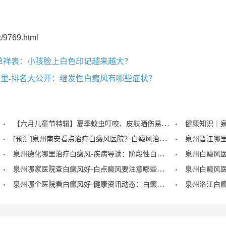
/9769.html
单祥表：小孩脸上白色印记越来越大？
里-排名大公开：继发性白癜风有哪些症状？
【六月儿童节特辑】夏季蚊虫叮咬、皮肤晒伤易成白斑“催化剂”，泉州中科：儿童白癜风暑期护理记住三个要点！
[预测]泉州南安看点治疗白癜风医院？白癜风治疗后泛红是怎么回事？
泉州德化哪里治疗白癜风-疾病导读：阶段性白癜风的症状？
泉州哪家医院查白癜风好-白点癜风要注意哪些饮食禁忌？
泉州哪个医院看白癜风好-健康资讯动态：白癜风的症状早期图片？