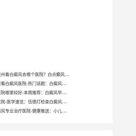
健康知识｜泉州看白癜风去哪个医院？白点癫风早期可以自愈？
泉州晋江哪里看白癜风医院-热门话题：白癜风症状有哪些？
泉州白癜风医院哪里较好-本周推荐：白癜风早期症状如何确诊？
泉州白癜风医院-医学速览：伍德灯检查白癜风症状？
泉州洛江白癜风专业治疗医院-健康推送：小儿脸上有白斑是什么原因？