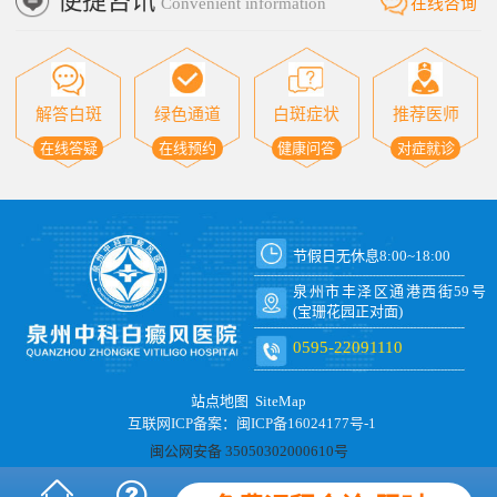
便捷咨讯
Convenient information
在线咨询
解答白斑
绿色通道
白斑症状
推荐医师
在线答疑
在线预约
健康问答
对症就诊
节假日无休息8:00~18:00
泉州市丰泽区通港西街59号
(宝珊花园正对面)
0595-22091110
站点地图
SiteMap
互联网ICP备案：闽ICP备16024177号-1
闽公网安备 35050302000610号