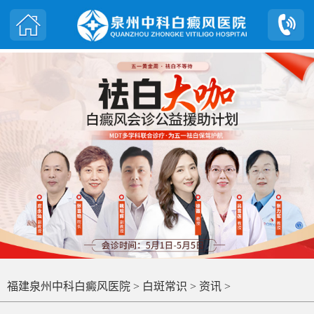
福建泉州中科白癜风医院
>
白斑常识
>
资讯
>