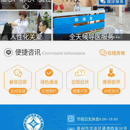
心
人性化关爱
全天候导医服务
便捷咨讯
Convenient information
在线咨询
解答白斑
绿色通道
白斑症状
推荐医师
在线答疑
在线预约
健康问答
对症就诊
节假日无休息8:00~18:00
泉州市丰泽区通港西街59号