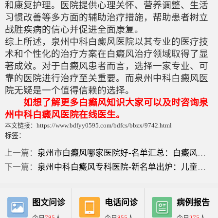
和康复护理。医院提供心理关怀、营养调整、生活
习惯改善等多方面的辅助治疗措施，帮助患者树立
战胜疾病的信心并促进全面康复。
综上所述，泉州中科白癜风医院以其专业的医疗技
术和个性化的治疗方案在白癜风治疗领域取得了显
著成效。对于白癜风患者而言，选择一家专业、可
靠的医院进行治疗至关重要。而泉州中科白癜风医
院无疑是一个值得信赖的选择。
如想了解更多白癫风知识大家可以及时咨询泉
州中科白癜风医院在线医生。
本文链接：https://www.bdfyy0595.com/bdfcs/bbzx/9742.html
标签：
上一篇：
泉州市白癜风哪家医院好-名单汇总：白癜风最早症状是什么？
下一篇：
泉州中科白癜风专科医院-新名单出炉：儿童眼角有白斑看什么科？
图文问诊
电话问诊
病例报告
今日
785
人
今日
855
人
今日
275
人