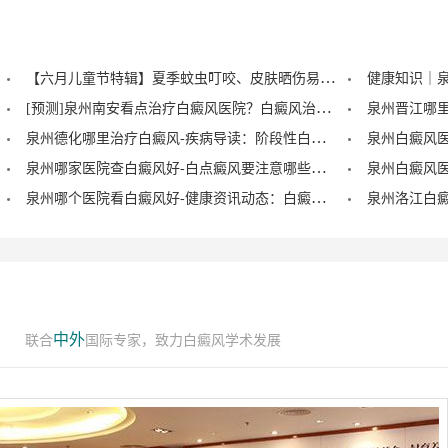
【六月儿童节特辑】夏季蚊虫叮咬、皮肤晒伤易成白斑“催化剂”，泉州中科：儿童白癜风暑期护理记住三个要点！
[预测]泉州南安看点治疗白癜风医院？白癜风治疗后泛红是怎么回事？
泉州德化哪里治疗白癜风-疾病导读：阶段性白癜风的症状？
泉州哪家医院查白癜风好-白点癜风要注意哪些饮食禁忌？
泉州哪个医院看白癜风好-健康资讯动态：白癜风的症状早期图片？
中外
联合
国际专家，致力白癜风学术发展