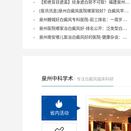
【拒绝盲目遮盖】纹身遮白斑不可取！福建泉州中科白癜风医院倡导科学诊疗，从根源唤醒黑色素
[医讯讯息]泉州白癜风医院哪家较好？白癜风早期症状能治愈？
泉州鲤城好白癜风专科医院-前三排名：一周岁宝宝有白癜风症状？
泉州医院哪家治白癜风好-排名公开：泛发型白癜风怎么治疗才正确？
泉州南安哪儿医治白癜风好的医院-健康杂谈：治疗儿童脚部白癜风要注重什么？
泉州中科学术
/ 专注白癜风临床科研
省内活动