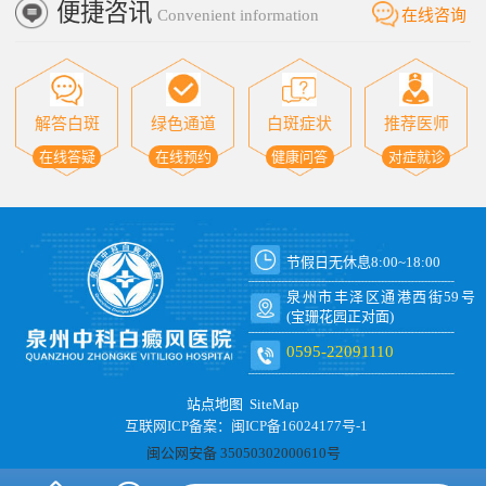
便捷咨讯
Convenient information
在线咨询
解答白斑
绿色通道
白斑症状
推荐医师
在线答疑
在线预约
健康问答
对症就诊
节假日无休息8:00~18:00
泉州市丰泽区通港西街59号
(宝珊花园正对面)
0595-22091110
站点地图
SiteMap
互联网ICP备案：闽ICP备16024177号-1
闽公网安备 35050302000610号