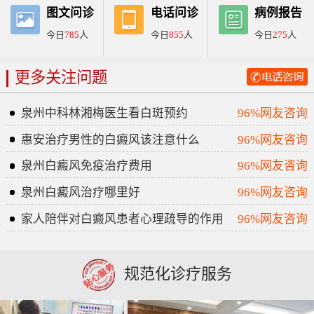
图文问诊
电话问诊
病例报告
今日
785
人
今日
855
人
今日
275
人
更多关注问题
泉州中科林湘梅医生看白斑预约
96%网友咨询
惠安治疗男性的白癜风该注意什么
96%网友咨询
泉州白癜风免疫治疗费用
96%网友咨询
泉州白癜风治疗哪里好
96%网友咨询
家人陪伴对白癜风患者心理疏导的作用
96%网友咨询
规范化诊疗服务