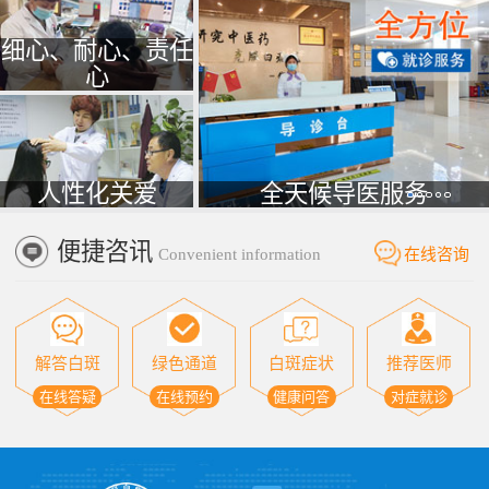
细心、耐心、责任
心
人性化关爱
全天候导医服务
便捷咨讯
Convenient information
在线咨询
解答白斑
绿色通道
白斑症状
推荐医师
在线答疑
在线预约
健康问答
对症就诊