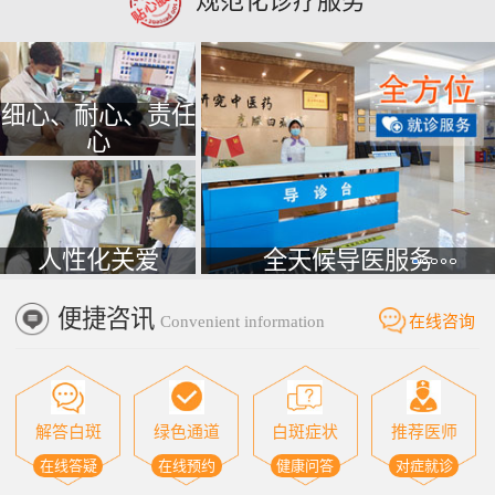
细心、耐心、责任
心
人性化关爱
全天候导医服务
便捷咨讯
Convenient information
在线咨询
解答白斑
绿色通道
白斑症状
推荐医师
在线答疑
在线预约
健康问答
对症就诊