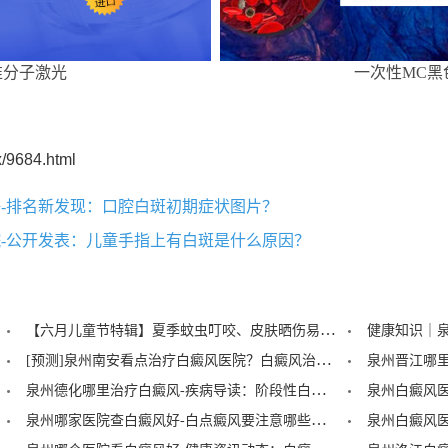
准分子激光
一次性MC黑
/9684.html
-排名新发现：口腔白斑初期症状图片？
-公开发表：儿童手指上有白斑是什么原因？
【六月儿童节特辑】夏季蚊虫叮咬、皮肤晒伤易成白斑“催化剂”，泉州中科：儿童白癜风暑期护理记住三个要点！
[预测]泉州南安看点治疗白癜风医院？白癜风治疗后泛红是怎么回事？
泉州德化哪里治疗白癜风-疾病导读：阶段性白癜风的症状？
泉州哪家医院查白癜风好-白点癜风要注意哪些饮食禁忌？