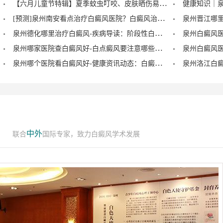
【六月儿童节特辑】夏季蚊虫叮咬、皮肤晒伤易成白斑“催化剂”，泉州中科：儿童白癜风暑期护理记住三个要点！
[预测]泉州南安看点治疗白癜风医院？白癜风治疗后泛红是怎么回事？
泉州德化哪里治疗白癜风-疾病导读：阶段性白癜风的症状？
泉州哪家医院查白癜风好-白点癜风要注意哪些饮食禁忌？
泉州哪个医院看白癜风好-健康资讯动态：白癜风的症状早期图片？
中外
联合
国际专家，致力白癜风学术发展