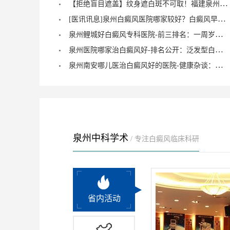
【拒绝盲目遮盖】纹身遮白斑不可取！福建泉州中科白癜风医院倡导科学诊疗，从根源唤醒黑色素
[医讯讯息]泉州白癜风医院哪家较好？白癜风早期症状能治愈？
泉州鲤城好白癜风专科医院-前三排名：一周岁宝宝有白癜风症状？
泉州医院哪家治白癜风好-排名公开：泛发型白癜风怎么治疗才正确？
泉州南安哪儿医治白癜风好的医院-健康杂谈：治疗儿童脚部白癜风要注重什么？
泉州中科学术
/ 专注白癜风临床科研
省内活动