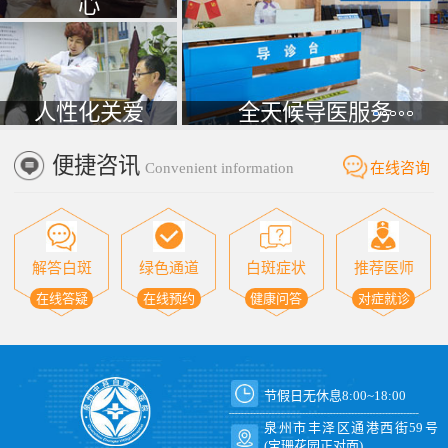
心
人性化关爱
全天候导医服务
便捷咨讯
Convenient information
在线咨询
解答白斑
绿色通道
白斑症状
推荐医师
在线答疑
在线预约
健康问答
对症就诊
节假日无休息8:00~18:00
泉州市丰泽区通港西街59号
(宝珊花园正对面)